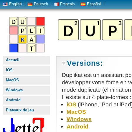
English
Deutsch
Français
Español
Accueil
Versions:
iOS
Duplikat est un assistant po
MacOS
développer votre force en v
mode duplicate (élimination
Windows
Il existe sur 4 plate-formes :
Android
iOS
(iPhone, iPod et iPad
Plateaux de jeu
MacOS
Windows
Android