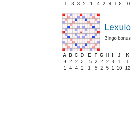
1
3
3
2
1
4
2
4
1
8
10
Lexul
Bingo bonus: 
A
B
C
D
E
F
G
H
I
J
K
9
2
2
3
15
2
2
2
8
1
1
1
4
4
2
1
5
2
5
1
10
12